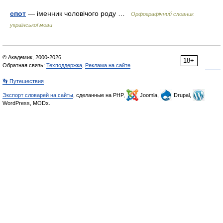
спот
— іменник чоловічого роду …
Орфографічний словник
української мови
© Академик, 2000-2026
18+
Обратная связь:
Техподдержка
,
Реклама на сайте
👣 Путешествия
Экспорт словарей на сайты
, сделанные на PHP,
Joomla,
Drupal,
WordPress, MODx.